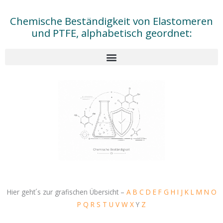
Chemische Beständigkeit von Elastomeren
und PTFE, alphabetisch geordnet:
Hier geht´s zur grafischen Übersicht –
A
B
C
D
E
F
G
H
I
J
K
L
M
N
O
P
Q
R
S
T
U
V
W
X
Y
Z