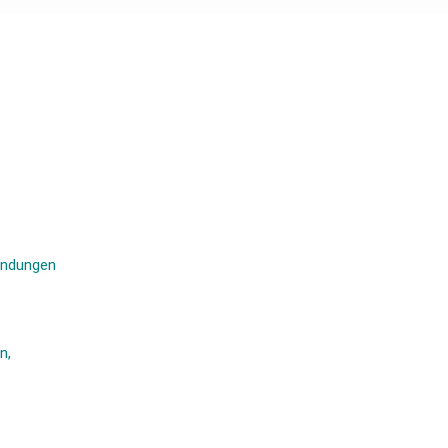
indungen
n,