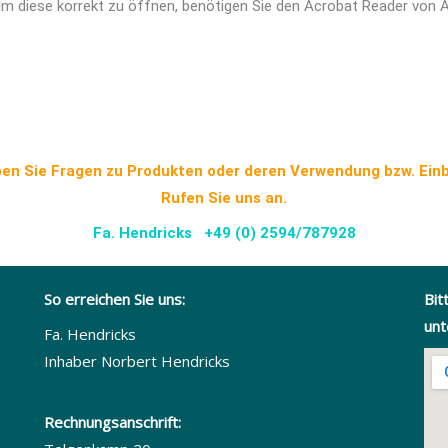
Um diese korrekt zu öffnen, benötigen Sie den Acrobat Reader von 
en Sie Fragen zu Produkten oder deren Verwendung bzw. Ein
Rufen Sie uns an.
Fa. Hendricks +49 (0) 2594/787928
So erreichen Sie uns:
Bit
unt
Fa. Hendricks
Inhaber Norbert Hendricks
Rechnungsanschrift: