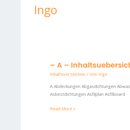
Ingo
– A – Inhaltsuebersic
–
A
Inhaltsverzeichnis
/ Von
Ingo
–
A Abdeckungen Abgasdichtungen Abwas
Inhaltsuebersicht
Asbestdichtungen Asfilplan Asfilboard
Read More »