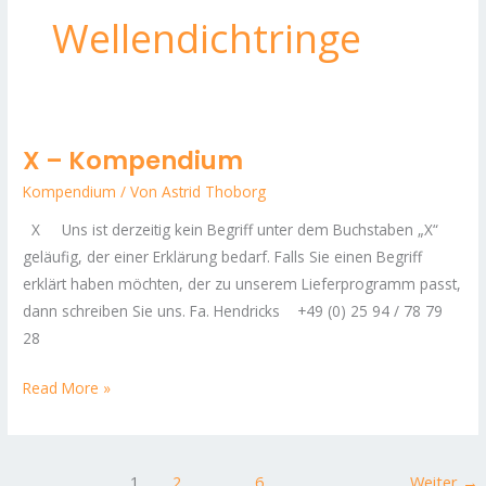
Wellendichtringe
X – Kompendium
X
–
Kompendium
/ Von
Astrid Thoborg
Kompendium
X Uns ist derzeitig kein Begriff unter dem Buchstaben „X“
geläufig, der einer Erklärung bedarf. Falls Sie einen Begriff
erklärt haben möchten, der zu unserem Lieferprogramm passt,
dann schreiben Sie uns. Fa. Hendricks +49 (0) 25 94 / 78 79
28
Read More »
1
2
…
6
Weiter
→