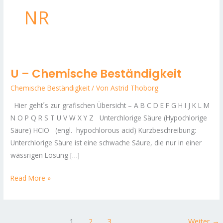
NR
U – Chemische Beständigkeit
U
–
Chemische Beständigkeit
/ Von
Astrid Thoborg
Chemische
Hier geht´s zur grafischen Übersicht – A B C D E F G H I J K L M
Beständigkeit
N O P Q R S T U V W X Y Z Unterchlorige Säure (Hypochlorige
Säure) HCIO (engl. hypochlorous acid) Kurzbeschreibung:
Unterchlorige Säure ist eine schwache Säure, die nur in einer
wässrigen Lösung […]
Read More »
1
2
3
Weiter
→