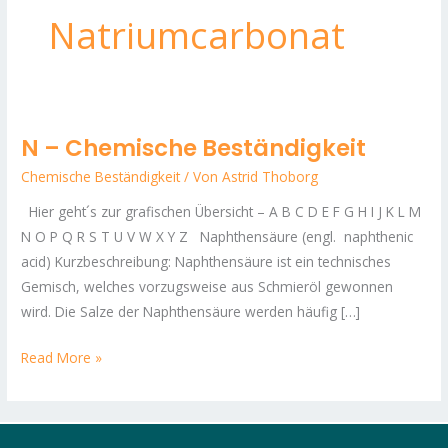
Natriumcarbonat
N – Chemische Beständigkeit
N
–
Chemische Beständigkeit
/ Von
Astrid Thoborg
Chemische
Hier geht´s zur grafischen Übersicht – A B C D E F G H I J K L M
Beständigkeit
N O P Q R S T U V W X Y Z Naphthensäure (engl. naphthenic
acid) Kurzbeschreibung: Naphthensäure ist ein technisches
Gemisch, welches vorzugsweise aus Schmieröl gewonnen
wird. Die Salze der Naphthensäure werden häufig […]
Read More »