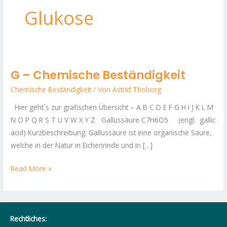
Glukose
G – Chemische Beständigkeit
G
–
Chemische Beständigkeit
/ Von
Astrid Thoborg
Chemische
Hier geht´s zur grafischen Übersicht – A B C D E F G H I J K L M
Beständigkeit
N O P Q R S T U V W X Y Z Gallussäure C7H6O5 (engl. gallic
acid) Kurzbeschreibung: Gallussäure ist eine organische Säure,
welche in der Natur in Eichenrinde und in […]
Read More »
Rechtliches: