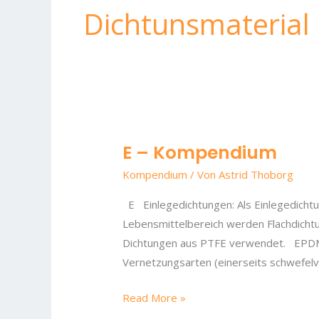
Dichtunsmaterial
E – Kompendium
E
–
Kompendium
/ Von
Astrid Thoborg
Kompendium
E Einlegedichtungen: Als Einlegedicht
Lebensmittelbereich werden Flachdicht
Dichtungen aus PTFE verwendet. EPDM:
Vernetzungsarten (einerseits schwefelv
Read More »