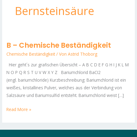
Bernsteinsäure
B – Chemische Beständigkeit
B
–
Chemische Beständigkeit
/ Von
Astrid Thoborg
Chemische
Hier geht´s zur grafischen Übersicht – A B C D E F G H I J K L M
Beständigkeit
N O P Q R S T U V W X Y Z Bariumchlorid BaCI2
(engl. bariumchloride) Kurzbeschreibung: Bariumchlorid ist ein
weißes, kristallines Pulver, welches aus der Verbindung von
Salzsäure und Bariumsulfid entsteht. Bariumchlorid weist […]
Read More »